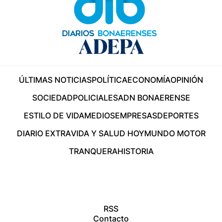
ÚLTIMAS NOTICIAS
POLÍTICA
ECONOMÍA
OPINIÓN
SOCIEDAD
POLICIALES
ADN BONAERENSE
ESTILO DE VIDA
MEDIOS
EMPRESAS
DEPORTES
DIARIO EXTRA
VIDA Y SALUD HOY
MUNDO MOTOR
TRANQUERA
HISTORIA
RSS
Contacto