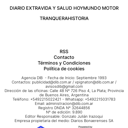
DIARIO EXTRA
VIDA Y SALUD HOY
MUNDO MOTOR
TRANQUERA
HISTORIA
RSS
Contacto
Términos y Condiciones
Política de cookies
Agencia DIB - Fecha de Inicio: Septiembre 1993
Contactos:
publicidad@dib.com.ar
/
vpignaton@dib.com.ar
/
avisosdib@gmail.com
Dirección de las oficinas: Calle 48 Nº 726 Piso 4, La Plata; Provincia
de Buenos Aires, Argentina
Teléfono: +5492215022421 - Whatsapp: +5492215031783
Email:
administracion@dib.com.ar
Registro DNDA Nº 32644856
Nº de edición: 9.890
Editor Responsable: Gonzalo Julián Irazoqui
Empresa propietaria del medio: Diarios Bonaerenses SA