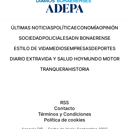
ÚLTIMAS NOTICIAS
POLÍTICA
ECONOMÍA
OPINIÓN
SOCIEDAD
POLICIALES
ADN BONAERENSE
ESTILO DE VIDA
MEDIOS
EMPRESAS
DEPORTES
DIARIO EXTRA
VIDA Y SALUD HOY
MUNDO MOTOR
TRANQUERA
HISTORIA
RSS
Contacto
Términos y Condiciones
Política de cookies
Agencia DIB - Fecha de Inicio: Septiembre 1993