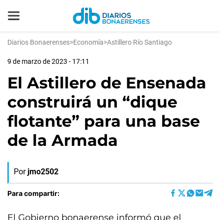
Diarios Bonaerenses
>
Economía
>
Astillero Río Santiago
9 de marzo de 2023 - 17:11
El Astillero de Ensenada
construirá un “dique
flotante” para una base
de la Armada
Por
jmo2502
Para compartir:
El Gobierno bonaerense informó que el