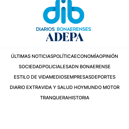
ÚLTIMAS NOTICIAS
POLÍTICA
ECONOMÍA
OPINIÓN
SOCIEDAD
POLICIALES
ADN BONAERENSE
ESTILO DE VIDA
MEDIOS
EMPRESAS
DEPORTES
DIARIO EXTRA
VIDA Y SALUD HOY
MUNDO MOTOR
TRANQUERA
HISTORIA