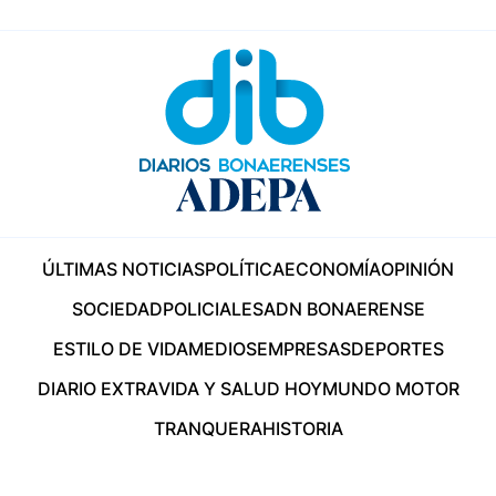
ÚLTIMAS NOTICIAS
POLÍTICA
ECONOMÍA
OPINIÓN
SOCIEDAD
POLICIALES
ADN BONAERENSE
ESTILO DE VIDA
MEDIOS
EMPRESAS
DEPORTES
DIARIO EXTRA
VIDA Y SALUD HOY
MUNDO MOTOR
TRANQUERA
HISTORIA