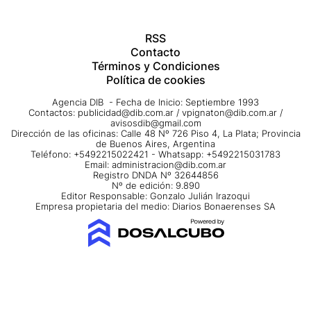
RSS
Contacto
Términos y Condiciones
Política de cookies
Agencia DIB - Fecha de Inicio: Septiembre 1993
Contactos:
publicidad@dib.com.ar
/
vpignaton@dib.com.ar
/
avisosdib@gmail.com
Dirección de las oficinas: Calle 48 Nº 726 Piso 4, La Plata; Provincia
de Buenos Aires, Argentina
Teléfono: +5492215022421 - Whatsapp: +5492215031783
Email:
administracion@dib.com.ar
Registro DNDA Nº 32644856
Nº de edición: 9.890
Editor Responsable: Gonzalo Julián Irazoqui
Empresa propietaria del medio: Diarios Bonaerenses SA