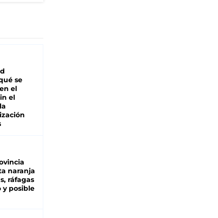
ad
 qué se
en el
in el
la
ización
s
ovincia
ta naranja
as, ráfagas
 y posible