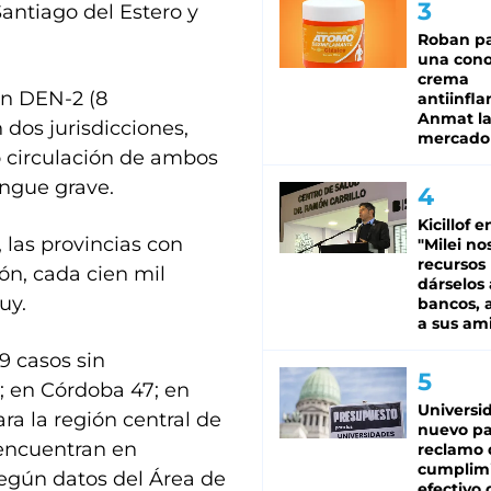
Santiago del Estero y
Roban pa
una cono
crema
on DEN-2 (8
antiinfla
Anmat la 
n dos jurisdicciones,
mercado
ó circulación de ambos
engue grave.
Kicillof e
 las provincias con
"Milei no
recursos
ón, cada cien mil
dárselos 
uy.
bancos, a
a sus am
9 casos sin
8; en Córdoba 47; en
Universi
ara la región central de
nuevo pa
 encuentran en
reclamo 
cumplim
según datos del Área de
efectivo 