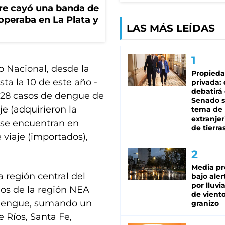
re cayó una banda de
operaba en La Plata y
LAS MÁS LEÍDAS
o Nacional, desde la
Propied
a la 10 de este año -
privada:
debatirá 
.828 casos de dengue de
Senado s
je (adquirieron la
tema de 
extranjer
5 se encuentran en
de tierra
 viaje (importados),
Media pr
a región central del
bajo aler
por lluvi
 dos de la región NEA
de viento
e dengue, sumando un
granizo
e Ríos, Santa Fe,