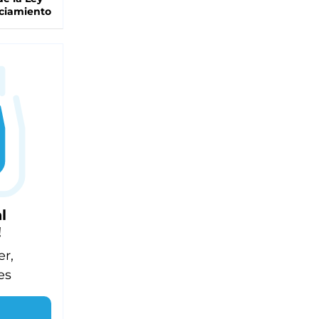
ciamiento
l
!
er,
es