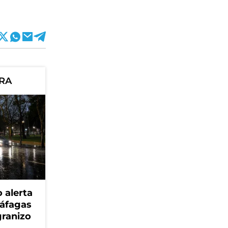
ORA
 alerta
ráfagas
granizo