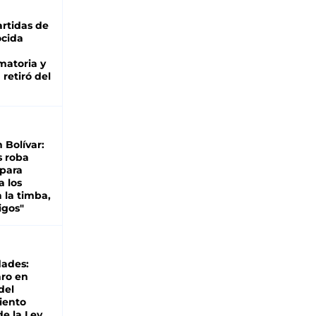
rtidas de
cida
matoria y
retiró del
n Bolívar:
s roba
 para
a los
 la timba,
igos"
dades:
ro en
del
iento
de la Ley