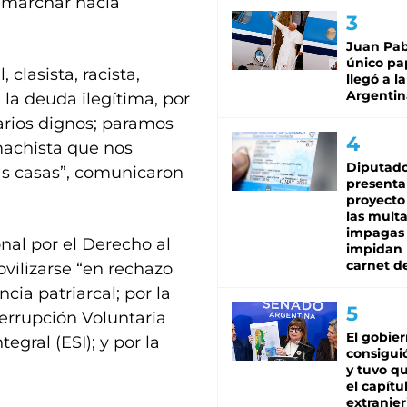
 marchar hacia
Juan Pabl
único pa
 clasista, racista,
llegó a la
Argentin
la deuda ilegítima, por
larios dignos; paramos
machista que nos
Diputado
as casas”, comunicaron
presenta
proyecto
las mult
impagas
nal por el Derecho al
impidan 
carnet d
vilizarse “en rechazo
ncia patriarcal; por la
terrupción Voluntaria
El gobie
egral (ESI); y por la
consiguió
y tuvo qu
el capítu
extranjer