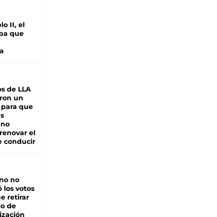
o II, el
pa que
a
s de LLA
ron un
 para que
as
 no
renovar el
e conducir
rno no
 los votos
e retirar
lo de
ización