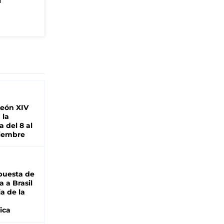
n
León XIV
 la
 del 8 al
viembre
puesta de
 a Brasil
ja de la
ica