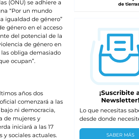
as (ONU) se adhiere a
de tierra
igna “Por un mundo
 la igualdad de género”
 de género en el acceso
nte del potencial de la
violencia de género en
, las obliga demasiado
que ocupan”.
¡Suscribite a
ltimos años dos
Newsletter
oficial comenzará a las
abajo ni democracia,
Lo que necesitas sab
la de mujeres y
desde donde necesit
rda iniciará a las 17
SABER MÁS
s y sociales actuales.