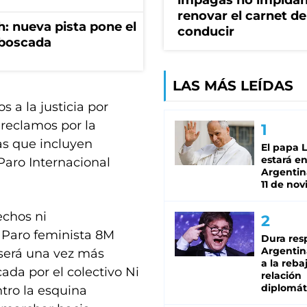
impagas no impida
renovar el carnet de
: nueva pista pone el
conducir
mboscada
LAS MÁS LEÍDAS
 a la justicia por
 reclamos por la
ias que incluyen
El papa 
estará en
Paro Internacional
Argentina
11 de no
echos ni
 Paro feminista 8M
Dura res
Argentina
 será una vez más
a la reba
ada por el colectivo Ni
relación
diplomát
ro la esquina