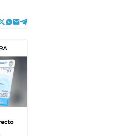
ORA
yecto