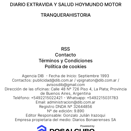
DIARIO EXTRA
VIDA Y SALUD HOY
MUNDO MOTOR
TRANQUERA
HISTORIA
RSS
Contacto
Términos y Condiciones
Política de cookies
Agencia DIB - Fecha de Inicio: Septiembre 1993
Contactos:
publicidad@dib.com.ar
/
vpignaton@dib.com.ar
/
avisosdib@gmail.com
Dirección de las oficinas: Calle 48 Nº 726 Piso 4, La Plata; Provincia
de Buenos Aires, Argentina
Teléfono: +5492215022421 - Whatsapp: +5492215031783
Email:
administracion@dib.com.ar
Registro DNDA Nº 32644856
Nº de edición: 9.890
Editor Responsable: Gonzalo Julián Irazoqui
Empresa propietaria del medio: Diarios Bonaerenses SA