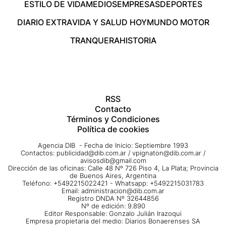
ESTILO DE VIDA
MEDIOS
EMPRESAS
DEPORTES
DIARIO EXTRA
VIDA Y SALUD HOY
MUNDO MOTOR
TRANQUERA
HISTORIA
RSS
Contacto
Términos y Condiciones
Política de cookies
Agencia DIB - Fecha de Inicio: Septiembre 1993
Contactos:
publicidad@dib.com.ar
/
vpignaton@dib.com.ar
/
avisosdib@gmail.com
Dirección de las oficinas: Calle 48 Nº 726 Piso 4, La Plata; Provincia
de Buenos Aires, Argentina
Teléfono: +5492215022421 - Whatsapp: +5492215031783
Email:
administracion@dib.com.ar
Registro DNDA Nº 32644856
Nº de edición: 9.890
Editor Responsable: Gonzalo Julián Irazoqui
Empresa propietaria del medio: Diarios Bonaerenses SA