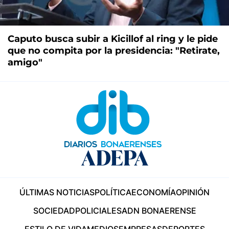
Caputo busca subir a Kicillof al ring y le pide
que no compita por la presidencia: "Retirate,
amigo"
ÚLTIMAS NOTICIAS
POLÍTICA
ECONOMÍA
OPINIÓN
SOCIEDAD
POLICIALES
ADN BONAERENSE
ESTILO DE VIDA
MEDIOS
EMPRESAS
DEPORTES