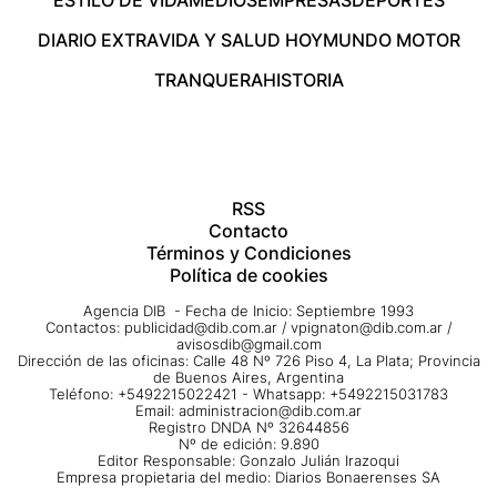
DIARIO EXTRA
VIDA Y SALUD HOY
MUNDO MOTOR
TRANQUERA
HISTORIA
RSS
Contacto
Términos y Condiciones
Política de cookies
Agencia DIB - Fecha de Inicio: Septiembre 1993
Contactos:
publicidad@dib.com.ar
/
vpignaton@dib.com.ar
/
avisosdib@gmail.com
Dirección de las oficinas: Calle 48 Nº 726 Piso 4, La Plata; Provincia
de Buenos Aires, Argentina
Teléfono: +5492215022421 - Whatsapp: +5492215031783
Email:
administracion@dib.com.ar
Registro DNDA Nº 32644856
Nº de edición: 9.890
Editor Responsable: Gonzalo Julián Irazoqui
Empresa propietaria del medio: Diarios Bonaerenses SA