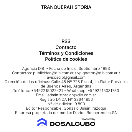
TRANQUERA
HISTORIA
RSS
Contacto
Términos y Condiciones
Política de cookies
Agencia DIB - Fecha de Inicio: Septiembre 1993
Contactos:
publicidad@dib.com.ar
/
vpignaton@dib.com.ar
/
avisosdib@gmail.com
Dirección de las oficinas: Calle 48 Nº 726 Piso 4, La Plata; Provincia
de Buenos Aires, Argentina
Teléfono: +5492215022421 - Whatsapp: +5492215031783
Email:
administracion@dib.com.ar
Registro DNDA Nº 32644856
Nº de edición: 9.890
Editor Responsable: Gonzalo Julián Irazoqui
Empresa propietaria del medio: Diarios Bonaerenses SA