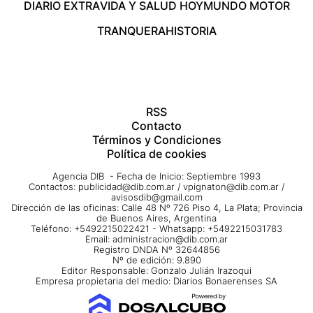
DIARIO EXTRA
VIDA Y SALUD HOY
MUNDO MOTOR
TRANQUERA
HISTORIA
RSS
Contacto
Términos y Condiciones
Política de cookies
Agencia DIB - Fecha de Inicio: Septiembre 1993
Contactos:
publicidad@dib.com.ar
/
vpignaton@dib.com.ar
/
avisosdib@gmail.com
Dirección de las oficinas: Calle 48 Nº 726 Piso 4, La Plata; Provincia
de Buenos Aires, Argentina
Teléfono: +5492215022421 - Whatsapp: +5492215031783
Email:
administracion@dib.com.ar
Registro DNDA Nº 32644856
Nº de edición: 9.890
Editor Responsable: Gonzalo Julián Irazoqui
Empresa propietaria del medio: Diarios Bonaerenses SA