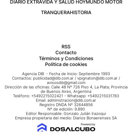
DIARIO EXTRA
VIDA Y SALUD HOY
MUNDO MOTOR
TRANQUERA
HISTORIA
RSS
Contacto
Términos y Condiciones
Política de cookies
Agencia DIB - Fecha de Inicio: Septiembre 1993
Contactos:
publicidad@dib.com.ar
/
vpignaton@dib.com.ar
/
avisosdib@gmail.com
Dirección de las oficinas: Calle 48 Nº 726 Piso 4, La Plata; Provincia
de Buenos Aires, Argentina
Teléfono: +5492215022421 - Whatsapp: +5492215031783
Email:
administracion@dib.com.ar
Registro DNDA Nº 32644856
Nº de edición: 9.890
Editor Responsable: Gonzalo Julián Irazoqui
Empresa propietaria del medio: Diarios Bonaerenses SA