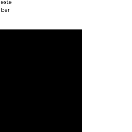
 este
aber