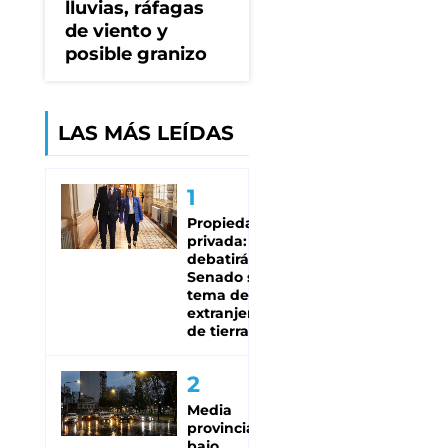
lluvias, ráfagas
de viento y
posible granizo
LAS MÁS LEÍDAS
Propiedad
privada: qué se
debatirá en el
Senado sin el
tema de la
extranjerización
de tierras
Media
provincia
bajo