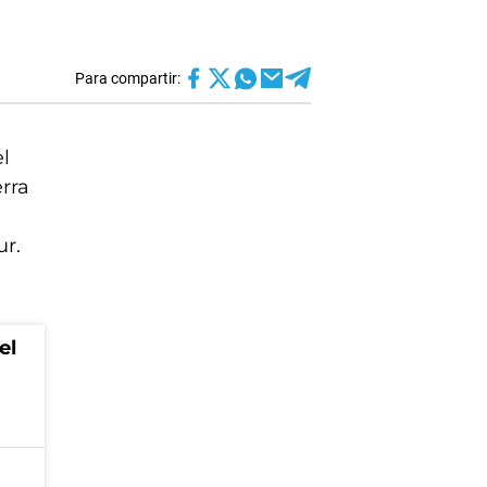
Para compartir:
l
erra
sur.
el