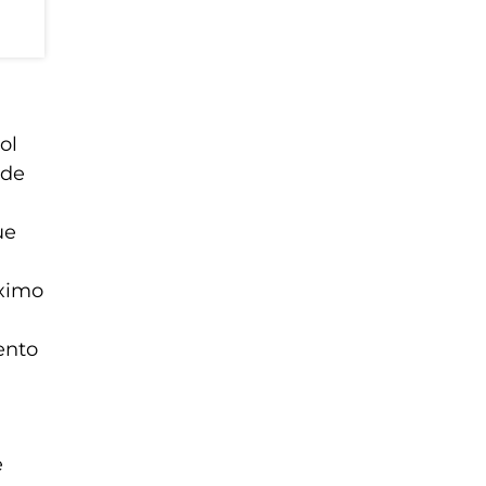
ol
 de
ue
áximo
ento
e