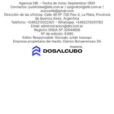
Agencia DIB - Fecha de Inicio: Septiembre 1993
Contactos:
publicidad@dib.com.ar
/
vpignaton@dib.com.ar
/
avisosdib@gmail.com
Dirección de las oficinas: Calle 48 Nº 726 Piso 4, La Plata; Provincia
de Buenos Aires, Argentina
Teléfono: +5492215022421 - Whatsapp: +5492215031783
Email:
administracion@dib.com.ar
Registro DNDA Nº 32644856
Nº de edición: 9.890
Editor Responsable: Gonzalo Julián Irazoqui
Empresa propietaria del medio: Diarios Bonaerenses SA