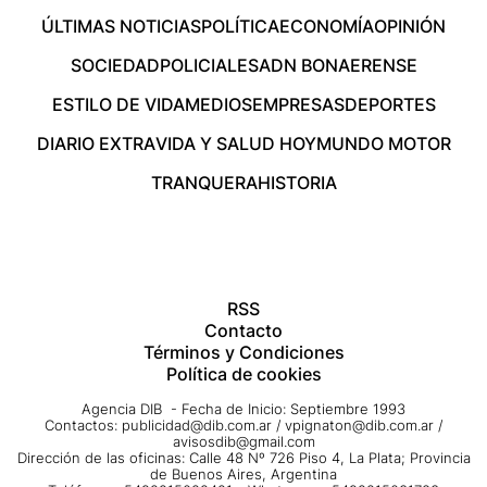
ÚLTIMAS NOTICIAS
POLÍTICA
ECONOMÍA
OPINIÓN
SOCIEDAD
POLICIALES
ADN BONAERENSE
ESTILO DE VIDA
MEDIOS
EMPRESAS
DEPORTES
DIARIO EXTRA
VIDA Y SALUD HOY
MUNDO MOTOR
TRANQUERA
HISTORIA
RSS
Contacto
Términos y Condiciones
Política de cookies
Agencia DIB - Fecha de Inicio: Septiembre 1993
Contactos:
publicidad@dib.com.ar
/
vpignaton@dib.com.ar
/
avisosdib@gmail.com
Dirección de las oficinas: Calle 48 Nº 726 Piso 4, La Plata; Provincia
de Buenos Aires, Argentina