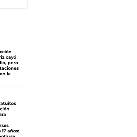
cción
iz cayó
lio, pero
rtaciones
on la
d
atuitos
ción
ara
nses
 17 años:
otarse