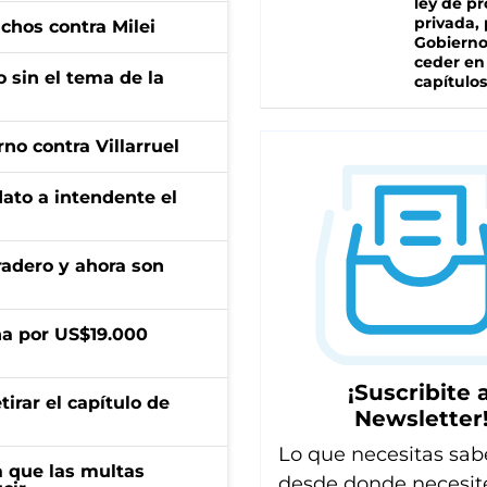
ley de p
privada, 
dichos contra Milei
Gobierno
ceder en
 sin el tema de la
capítulos
no contra Villarruel
dato a intendente el
radero y ahora son
a por US$19.000
¡Suscribite a
irar el capítulo de
Newsletter
Lo que necesitas sab
 que las multas
desde donde necesit