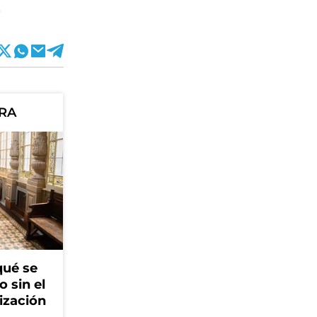
.
ORA
qué se
o sin el
ización