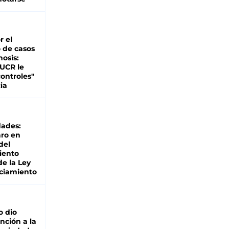
r el
 de casos
nosis:
 UCR le
ontroles"
ia
dades:
ro en
del
iento
de la Ley
ciamiento
o dio
nción a la