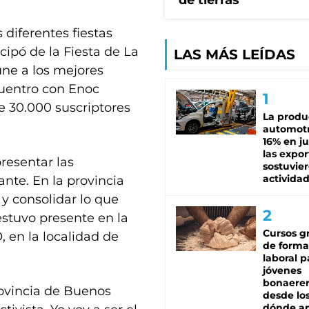
de tierras
 diferentes fiestas
icipó de la Fiesta de La
LAS MÁS LEÍDAS
úne a los mejores
cuentro con Enoc
 30.000 suscriptores
La produ
automotr
16% en ju
las expo
presentar las
sostuvier
activida
ante. En la provincia
y consolidar lo que
estuvo presente en la
Cursos gr
 en la localidad de
de forma
laboral p
jóvenes
bonaere
rovincia de Buenos
desde los
dónde an