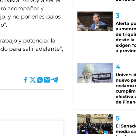
ivista. Yo voy a ser el
ero acompañar y
jo y no ponerles palos
Alerta po
o”.
aumento
de triqui
desde la
rabajo y potenciar la
exigen "c
do para salir adelante”,
a provinc
Universi
nuevo pa
reclamo 
cumplim
efectivo 
de Finan
El Senad
media sa