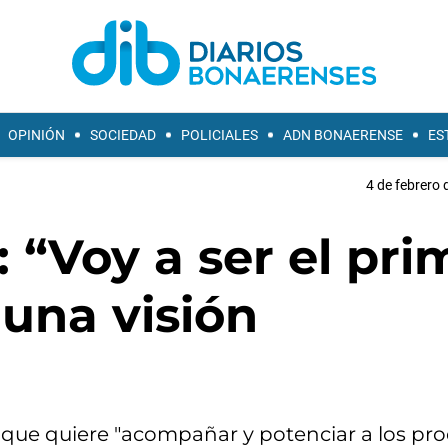
OPINIÓN
SOCIEDAD
POLICIALES
ADN BONAERENSE
ES
4 de febrero 
l: “Voy a ser el pri
una visión
 que quiere "acompañar y potenciar a los pr