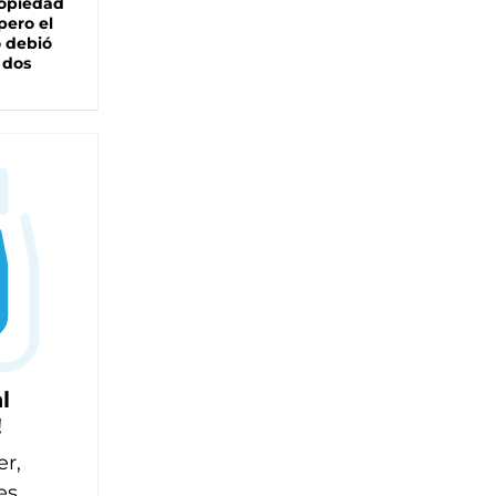
ropiedad
pero el
 debió
 dos
l
!
er,
es