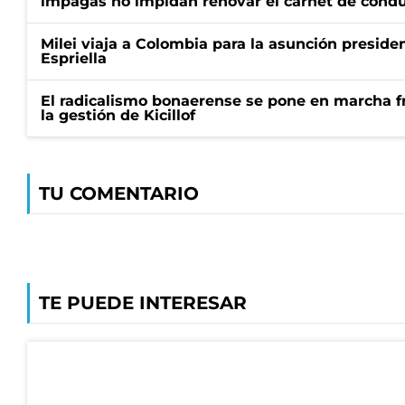
impagas no impidan renovar el carnet de condu
Milei viaja a Colombia para la asunción preside
Espriella
El radicalismo bonaerense se pone en marcha fr
la gestión de Kicillof
TU COMENTARIO
TE PUEDE INTERESAR