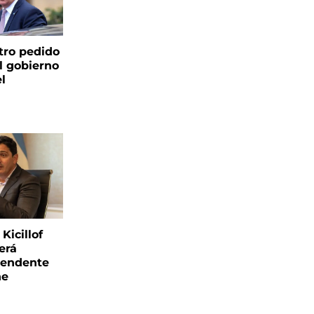
tro pedido
l gobierno
el
Kicillof
erá
tendente
ne