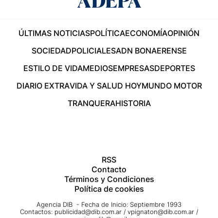
ÚLTIMAS NOTICIAS
POLÍTICA
ECONOMÍA
OPINIÓN
SOCIEDAD
POLICIALES
ADN BONAERENSE
ESTILO DE VIDA
MEDIOS
EMPRESAS
DEPORTES
DIARIO EXTRA
VIDA Y SALUD HOY
MUNDO MOTOR
TRANQUERA
HISTORIA
RSS
Contacto
Términos y Condiciones
Política de cookies
Agencia DIB - Fecha de Inicio: Septiembre 1993
Contactos:
publicidad@dib.com.ar
/
vpignaton@dib.com.ar
/