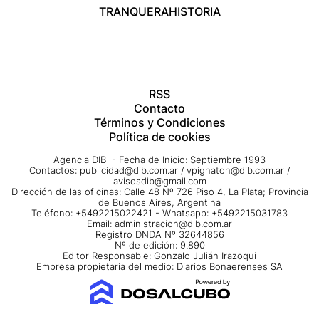
TRANQUERA
HISTORIA
RSS
Contacto
Términos y Condiciones
Política de cookies
Agencia DIB - Fecha de Inicio: Septiembre 1993
Contactos:
publicidad@dib.com.ar
/
vpignaton@dib.com.ar
/
avisosdib@gmail.com
Dirección de las oficinas: Calle 48 Nº 726 Piso 4, La Plata; Provincia
de Buenos Aires, Argentina
Teléfono: +5492215022421 - Whatsapp: +5492215031783
Email:
administracion@dib.com.ar
Registro DNDA Nº 32644856
Nº de edición: 9.890
Editor Responsable: Gonzalo Julián Irazoqui
Empresa propietaria del medio: Diarios Bonaerenses SA