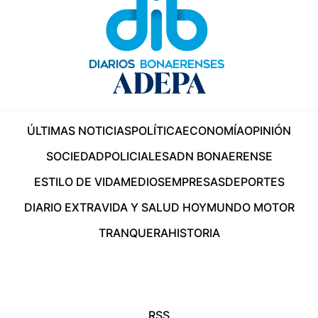
ÚLTIMAS NOTICIAS
POLÍTICA
ECONOMÍA
OPINIÓN
SOCIEDAD
POLICIALES
ADN BONAERENSE
ESTILO DE VIDA
MEDIOS
EMPRESAS
DEPORTES
DIARIO EXTRA
VIDA Y SALUD HOY
MUNDO MOTOR
TRANQUERA
HISTORIA
RSS