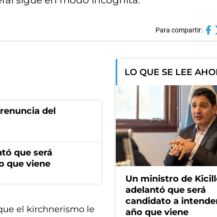
beral sigue en modo incógnita.
Para compartir:
LO QUE SE LEE AH
renuncia del
ntó que será
o que viene
Un ministro de Kicill
adelantó que será
candidato a intende
que el kirchnerismo le
año que viene