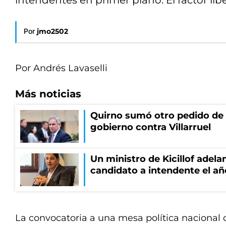
intendentes en primer plano. El factor li
Por
jmo2502
Por Andrés Lavaselli
Más noticias
Quirno sumó otro pedido de 
gobierno contra Villarruel
Un ministro de Kicillof adela
candidato a intendente el añ
La convocatoria a una mesa política nacional 