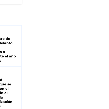
tro de
adelantó
o a
te el año
e
ad
 qué se
en el
in el
la
ización
s