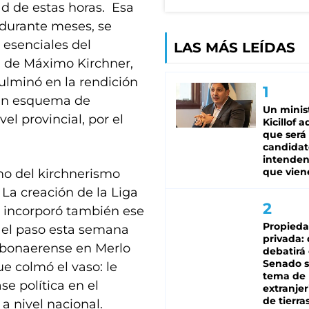
d de estas horas. Esa
 durante meses, se
esenciales del
LAS MÁS LEÍDAS
a de Máximo Kirchner,
lminó en la rendición
e un esquema de
Un minis
el provincial, por el
Kicillof 
que será
candidat
intenden
que vien
mo del kirchnerismo
 La creación de la Liga
 incorporó también ese
Propied
r el paso esta semana
privada:
 bonaerense en Merlo
debatirá 
Senado s
ue colmó el vaso: le
tema de 
e política en el
extranjer
de tierra
 a nivel nacional.