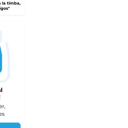
 la timba,
igos"
l
!
er,
es