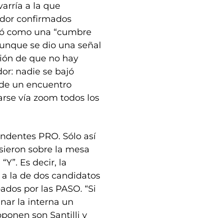
arría a la que
ador confirmados
sentó como una “cumbre
unque se dio una señal
ación de que no hay
r: nadie se bajó
nde un encuentro
rse vía zoom todos los
endentes PRO. Sólo así
sieron sobre la mesa
Y”. Es decir, la
 a la de dos candidatos
dos por las PASO. “Si
nar la interna un
oponen son Santilli y