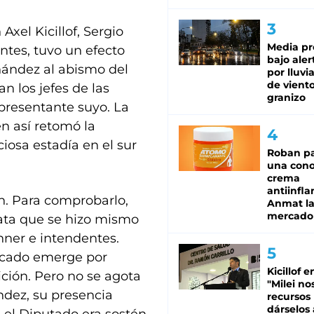
Axel Kicillof, Sergio
Media pr
ntes, tuvo un efecto
bajo aler
nández al abismo del
por lluvi
de viento
n los jefes de las
granizo
presentante suyo. La
n así retomó la
ciosa estadía en el sur
Roban pa
una cono
crema
antiinfla
en. Para comprobarlo,
Anmat la 
mercado
lata que se hizo mismo
chner e intendentes.
ficado emerge por
Kicillof e
ición. Pero no se agota
"Milei no
ndez, su presencia
recursos
dárselos 