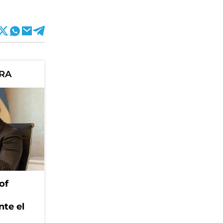
ORA
of
nte el