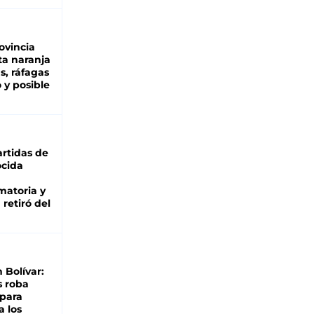
ovincia
ta naranja
as, ráfagas
 y posible
rtidas de
cida
matoria y
retiró del
n Bolívar:
s roba
 para
a los