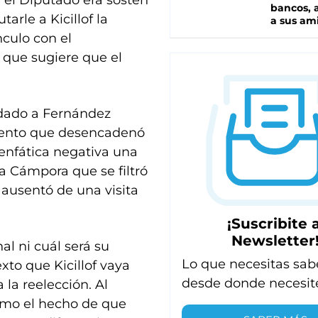
 el Diputado era sostén
bancos, a
arle a Kicillof la
a sus am
nculo con el
 que sugiere que el
 dado a Fernández
miento que desencadenó
nfática negativa una
La Cámpora que se filtró
 ausentó de una visita
¡Suscribite a
Newsletter
l ni cuál será su
Lo que necesitas sab
xto que Kicillof vaya
desde donde necesit
 la reelección. Al
como el hecho de que