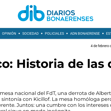
OPINIÓN
SOCIEDAD
POLICIALES
ADN BONAERENSE
ES
4 de febrero 
o: Historia de las
 mesa nacional del FdT, una derrota de Alber
 sintonía con Kicillof. La mesa homóloga pero
rente. Juntos: una cumbre con los intereses 