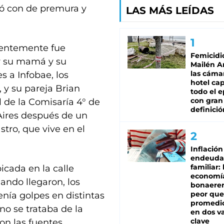
tuó con de premura y
LAS MÁS LEÍDAS
rentemente fue
Femicidi
or su mamá y su
Mailén A
las cáma
s a Infobae, los
hotel ca
 y su pareja Brian
todo el e
con gran
l de la Comisaría 4° de
definició
 Aires después de un
tro, que vive en el
Inflación
endeuda
familiar: 
icada en la calle
economí
uando llegaron, los
bonaeren
peor que
enía golpes en distintas
promedio
o se trataba de la
en dos va
clave
on las fuentes