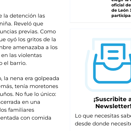
oficial de
de León 
 la detención las
participa
niña. Reveló que
enuncias previas. Como
ue oyó los gritos de la
mbre amenazaba a los
 en las violentas
 el barrio.
, la nena era golpeada
emás, tenía moretones
guños. No fue lo único:
¡Suscribite a
encerrada en una
Newsletter
os familiares
Lo que necesitas sab
limentada con comida
desde donde necesit