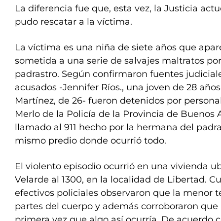
La diferencia fue que, esta vez, la Justicia ac
pudo rescatar a la víctima.
La víctima es una niña de siete años que apa
sometida a una serie de salvajes maltratos p
padrastro. Según confirmaron fuentes judiciale
acusados -Jennifer Ríos., una joven de 28 años,
Martínez, de 26- fueron detenidos por persona
Merlo de la Policía de la Provincia de Buenos
llamado al 911 hecho por la hermana del padras
mismo predio donde ocurrió todo.
El violento episodio ocurrió en una vivienda ub
Velarde al 1300, en la localidad de Libertad. C
efectivos policiales observaron que la menor t
partes del cuerpo y además corroboraron que n
primera vez que algo así ocurría. De acuerdo c