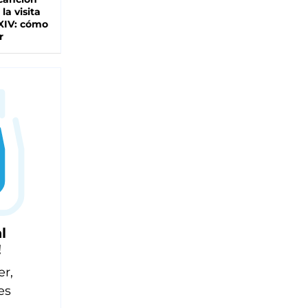
 la visita
XIV: cómo
r
l
!
er,
es