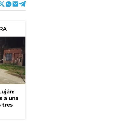
ORA
Luján:
s a una
 tres