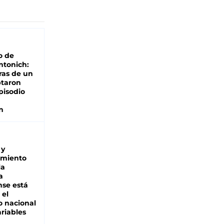
o de
ntonich:
ras de un
ptaron
pisodio
n
 y
miento
la
a
se está
 el
 nacional
riables