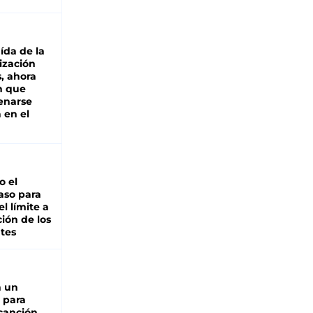
aída de la
ización
s, ahora
n que
renarse
 en el
io el
aso para
el límite a
ción de los
tes
n un
 para
 canción