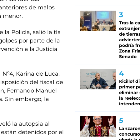
anteriores de malos
la menor.
Tras la c
extranjer
a Policía, salió la tía
de tierra
advierte
golpes por parte de la
podría f
rvención a la Justicia
Zona Fría
Senado
a Nº4, Karina de Luca,
Kicillof d
isposición del fiscal de
primer p
rón, Fernando Manuel
eliminar 
la reelec
s. Sin embargo, la
intenden
eló la autopsia al
Lanzaro
están detenidos por el
concurso
elegir la