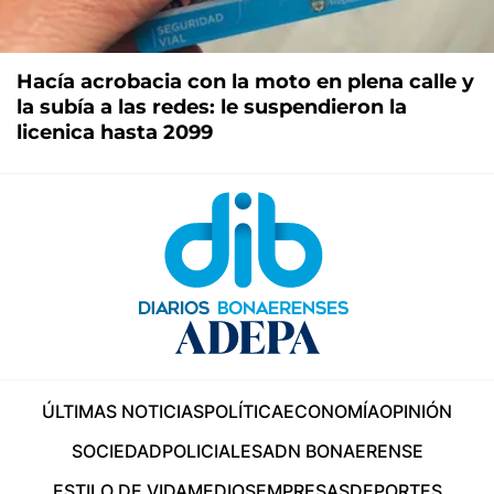
Hacía acrobacia con la moto en plena calle y
la subía a las redes: le suspendieron la
licenica hasta 2099
ÚLTIMAS NOTICIAS
POLÍTICA
ECONOMÍA
OPINIÓN
SOCIEDAD
POLICIALES
ADN BONAERENSE
ESTILO DE VIDA
MEDIOS
EMPRESAS
DEPORTES