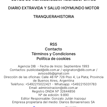
DIARIO EXTRA
VIDA Y SALUD HOY
MUNDO MOTOR
TRANQUERA
HISTORIA
RSS
Contacto
Términos y Condiciones
Política de cookies
Agencia DIB - Fecha de Inicio: Septiembre 1993
Contactos:
publicidad@dib.com.ar
/
vpignaton@dib.com.ar
/
avisosdib@gmail.com
Dirección de las oficinas: Calle 48 Nº 726 Piso 4, La Plata; Provincia
de Buenos Aires, Argentina
Teléfono: +5492215022421 - Whatsapp: +5492215031783
Email:
administracion@dib.com.ar
Registro DNDA Nº 32644856
Nº de edición: 9.890
Editor Responsable: Gonzalo Julián Irazoqui
Empresa propietaria del medio: Diarios Bonaerenses SA