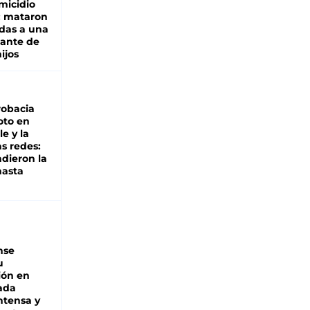
micidio
: mataron
das a una
lante de
hijos
robacia
oto en
le y la
as redes:
ndieron la
hasta
nse
u
ión en
ada
intensa y