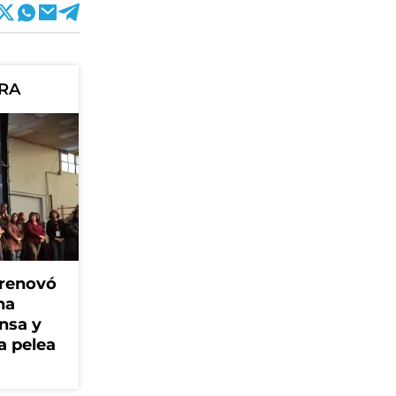
ORA
 renovó
na
ensa y
a pelea