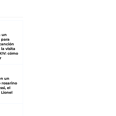
n un
 para
 canción
 la visita
XIV: cómo
r
en un
 rosarino
si, el
 Lionel