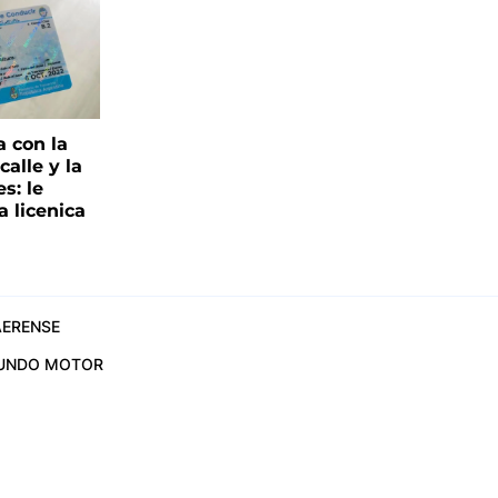
a con la
alle y la
s: le
a licenica
ERENSE
UNDO MOTOR