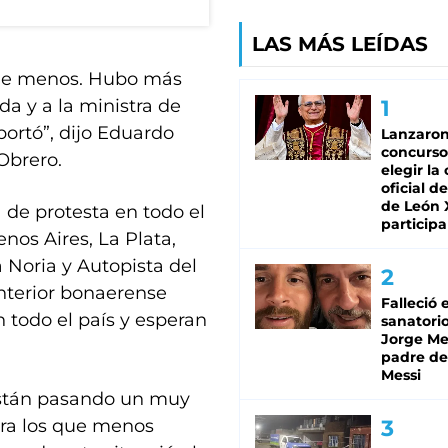
LAS MÁS LEÍDAS
vale menos. Hubo más
da y a la ministra de
portó”, dijo Eduardo
Lanzaro
concurso
 Obrero.
elegir la
oficial de
de León 
de protesta en todo el
participa
nos Aires, La Plata,
Noria y Autopista del
interior bonaerense
Falleció 
n todo el país y esperan
sanatorio
Jorge Mes
padre de
Messi
 están pasando un muy
ra los que menos