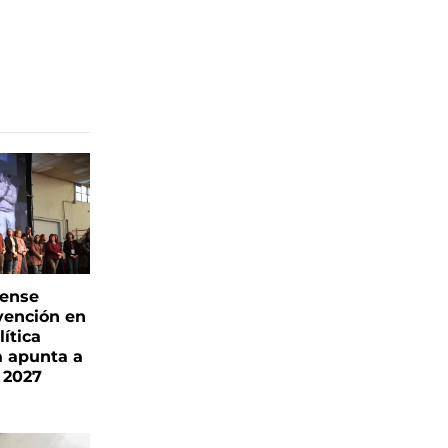
rense
vención en
ítica
a apunta a
 2027