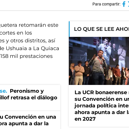
Para compartir:
quetera retomarán este
LO QUE SE LEE AH
cortes en los
 y otros distritos, así
sde Ushuaia a La Quiaca
 158 mil prestaciones
se
Peronismo y
La UCR bonaerense
llof retrasa el diálogo
su Convención en u
jornada política int
ahora apunta a dar l
u Convención en una
en 2027
ora apunta a dar la