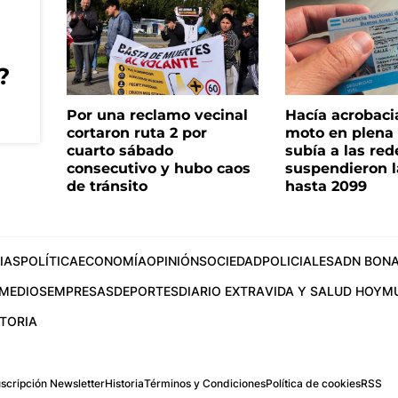
?
Por una reclamo vecinal
Hacía acrobaci
cortaron ruta 2 por
moto en plena c
cuarto sábado
subía a las rede
consecutivo y hubo caos
suspendieron l
de tránsito
hasta 2099
IAS
POLÍTICA
ECONOMÍA
OPINIÓN
SOCIEDAD
POLICIALES
ADN BONA
MEDIOS
EMPRESAS
DEPORTES
DIARIO EXTRA
VIDA Y SALUD HOY
M
STORIA
scripción Newsletter
Historia
Términos y Condiciones
Política de cookies
RSS