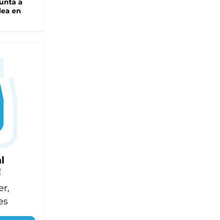
unta a
lea en
l
!
er,
es