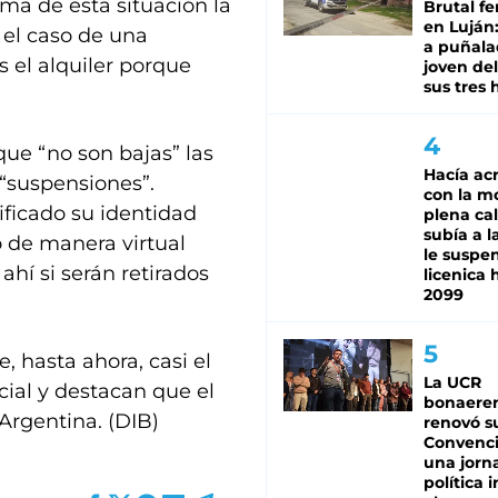
ama de esta situación la
Brutal fe
en Luján
 el caso de una
a puñala
el alquiler porque
joven de
sus tres 
que “no son bajas” las
Hacía ac
 “suspensiones”.
con la m
ficado su identidad
plena cal
subía a l
 de manera virtual
le suspe
ahí si serán retirados
licenica 
2099
 hasta ahora, casi el
La UCR
cial y destacan que el
bonaere
 Argentina. (DIB)
renovó s
Convenc
una jorn
política 