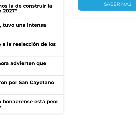
SABER MÁS
s la de construir la
n 2027"
a, tuvo una intensa
e a la reelección de los
ahora advierten que
ron por San Cayetano
a bonaerense está peor
e