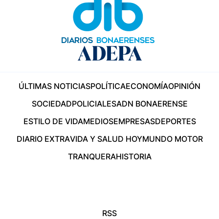
ÚLTIMAS NOTICIAS
POLÍTICA
ECONOMÍA
OPINIÓN
SOCIEDAD
POLICIALES
ADN BONAERENSE
ESTILO DE VIDA
MEDIOS
EMPRESAS
DEPORTES
DIARIO EXTRA
VIDA Y SALUD HOY
MUNDO MOTOR
TRANQUERA
HISTORIA
RSS