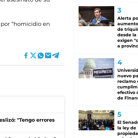
Alerta po
 por “homicidio en
aumento
de triqui
desde la
exigen "c
a provinc
Universi
nuevo pa
reclamo 
cumplim
efectivo 
de Finan
eslizó: "Tengo errores
El Senad
la ley de
propied