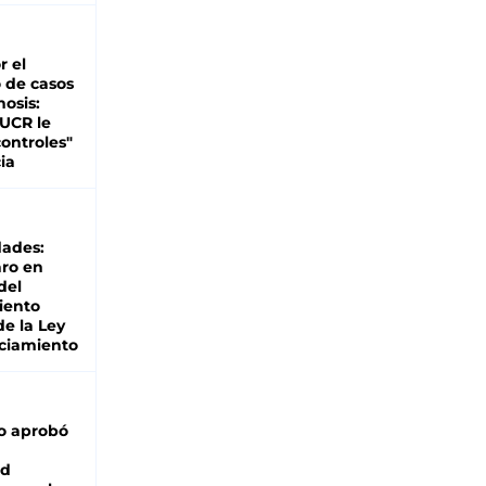
r el
 de casos
nosis:
 UCR le
ontroles"
ia
dades:
ro en
del
iento
de la Ley
ciamiento
o aprobó
ad