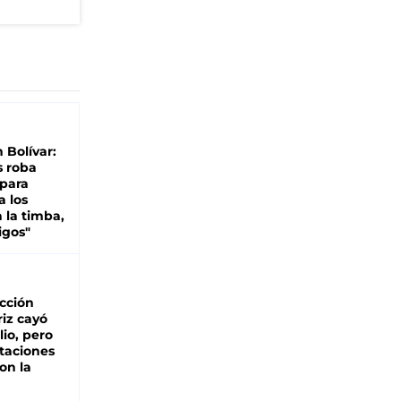
n Bolívar:
s roba
 para
a los
 la timba,
igos"
cción
iz cayó
lio, pero
rtaciones
on la
d