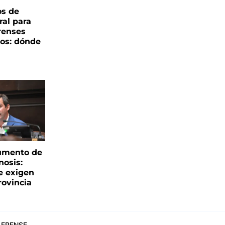
os de
ral para
renses
ños: dónde
aumento de
nosis:
e exigen
rovincia
ERENSE