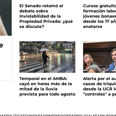
El Senado retomó el
Cursos gratuit
debate sobre
formación labo
Inviolabilidad de la
jóvenes bonae
Propiedad Privada: ¿qué
desde los 17 a
se discute?
anotarse
e
Temporal en el AMBA:
Alerta por el 
cayó en horas más de la
casos de triqui
mitad de la lluvia
desde la UCR l
prevista para todo agosto
"controles" a p
IAS
POLÍTICA
ECONOMÍA
OPINIÓN
SOCIEDAD
POLICIALES
ADN BONA