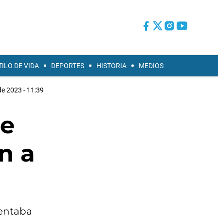
TILO DE VIDA
DEPORTES
HISTORIA
MEDIOS
de 2023 - 11:39
de
n a
sentaba