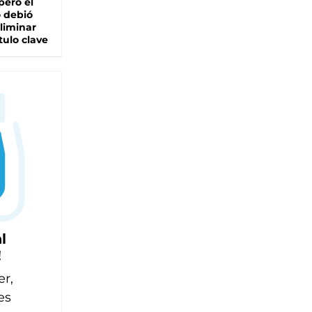
pero el
 debió
liminar
tulo clave
l
!
er,
es