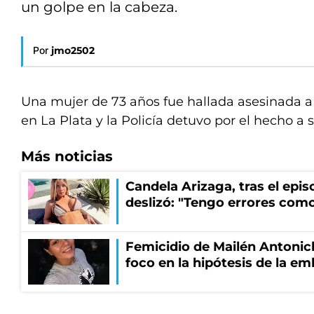
un golpe en la cabeza.
Por
jmo2502
Una mujer de 73 años fue hallada asesinada a
en La Plata y la Policía detuvo por el hecho a 
Más noticias
Candela Arizaga, tras el epi
deslizó: "Tengo errores como
Femicidio de Mailén Antonich
foco en la hipótesis de la e