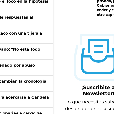
privada, 
el foco en la hipótesis
Gobierno
ceder y e
otro capí
de respuestas al
tacó con una tijera a
yano: "No está todo
denado por abuso
cambian la cronología
¡Suscribite a
Newsletter
rá acercarse a Candela
Lo que necesitas sab
desde donde necesit
ionarias a cargo de