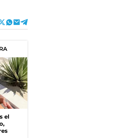
ORA
s el
o,
res