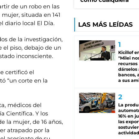
como cualquiera"
rtir de un robo en las
 mujer, situada en 141
l diario local El Día.
LAS MÁS LEÍDAS
s de la investigación,
e el piso, debajo de un
Kicillof e
stado inconsciente.
"Milei no
recursos
dárselos 
 certificó el
bancos, a
tó “un corte en la
a sus am
ata, médicos del
La produ
automotr
 Científica. Y los
16% en ju
de la mujer, de 16 años,
las expo
sostuvier
er atrapado por la
activida
el asesinato de su