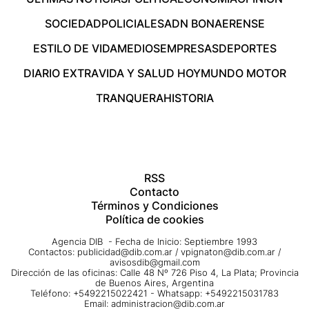
SOCIEDAD
POLICIALES
ADN BONAERENSE
ESTILO DE VIDA
MEDIOS
EMPRESAS
DEPORTES
DIARIO EXTRA
VIDA Y SALUD HOY
MUNDO MOTOR
TRANQUERA
HISTORIA
RSS
Contacto
Términos y Condiciones
Política de cookies
Agencia DIB - Fecha de Inicio: Septiembre 1993
Contactos:
publicidad@dib.com.ar
/
vpignaton@dib.com.ar
/
avisosdib@gmail.com
Dirección de las oficinas: Calle 48 Nº 726 Piso 4, La Plata; Provincia
de Buenos Aires, Argentina
Teléfono: +5492215022421 - Whatsapp: +5492215031783
Email:
administracion@dib.com.ar