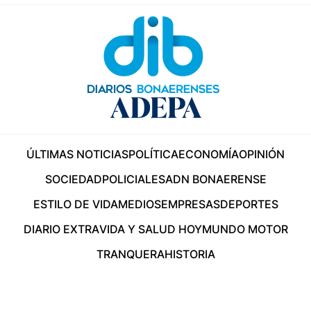
ÚLTIMAS NOTICIAS
POLÍTICA
ECONOMÍA
OPINIÓN
SOCIEDAD
POLICIALES
ADN BONAERENSE
ESTILO DE VIDA
MEDIOS
EMPRESAS
DEPORTES
DIARIO EXTRA
VIDA Y SALUD HOY
MUNDO MOTOR
TRANQUERA
HISTORIA