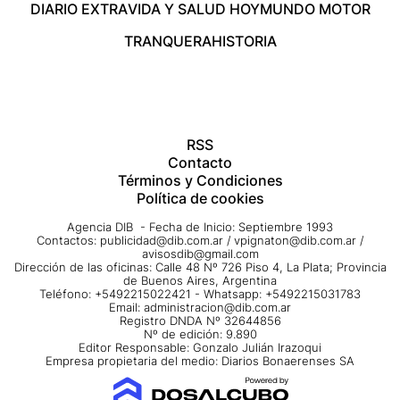
DIARIO EXTRA
VIDA Y SALUD HOY
MUNDO MOTOR
TRANQUERA
HISTORIA
RSS
Contacto
Términos y Condiciones
Política de cookies
Agencia DIB - Fecha de Inicio: Septiembre 1993
Contactos:
publicidad@dib.com.ar
/
vpignaton@dib.com.ar
/
avisosdib@gmail.com
Dirección de las oficinas: Calle 48 Nº 726 Piso 4, La Plata; Provincia
de Buenos Aires, Argentina
Teléfono: +5492215022421 - Whatsapp: +5492215031783
Email:
administracion@dib.com.ar
Registro DNDA Nº 32644856
Nº de edición: 9.890
Editor Responsable: Gonzalo Julián Irazoqui
Empresa propietaria del medio: Diarios Bonaerenses SA