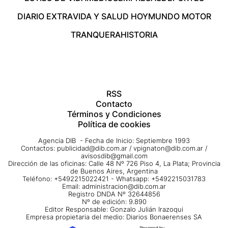
DIARIO EXTRA
VIDA Y SALUD HOY
MUNDO MOTOR
TRANQUERA
HISTORIA
RSS
Contacto
Términos y Condiciones
Política de cookies
Agencia DIB - Fecha de Inicio: Septiembre 1993
Contactos:
publicidad@dib.com.ar
/
vpignaton@dib.com.ar
/
avisosdib@gmail.com
Dirección de las oficinas: Calle 48 Nº 726 Piso 4, La Plata; Provincia
de Buenos Aires, Argentina
Teléfono: +5492215022421 - Whatsapp: +5492215031783
Email:
administracion@dib.com.ar
Registro DNDA Nº 32644856
Nº de edición: 9.890
Editor Responsable: Gonzalo Julián Irazoqui
Empresa propietaria del medio: Diarios Bonaerenses SA