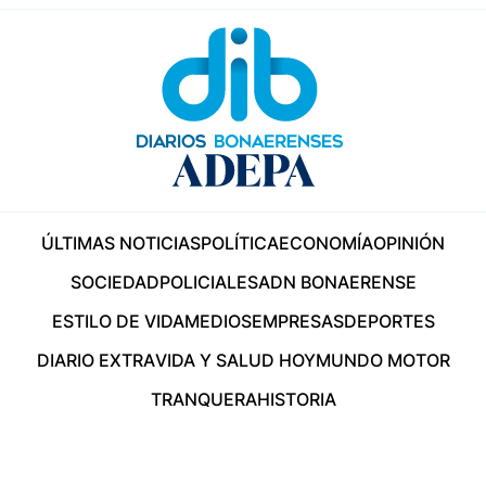
ÚLTIMAS NOTICIAS
POLÍTICA
ECONOMÍA
OPINIÓN
SOCIEDAD
POLICIALES
ADN BONAERENSE
ESTILO DE VIDA
MEDIOS
EMPRESAS
DEPORTES
DIARIO EXTRA
VIDA Y SALUD HOY
MUNDO MOTOR
TRANQUERA
HISTORIA