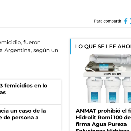
Para compartir:
emicidio, fueron
LO QUE SE LEE AH
la Argentina, según un
 femicidios en lo
vas
cia un caso de la
ANMAT prohibió el fi
e de persona a
Hidrolit Romi 100 de
firma Agua Pureza