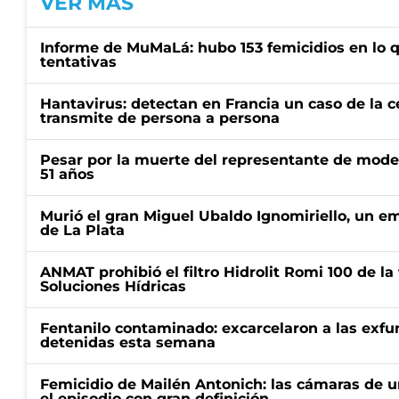
VER MÁS
Informe de MuMaLá: hubo 153 femicidios en lo q
tentativas
Hantavirus: detectan en Francia un caso de la 
transmite de persona a persona
Pesar por la muerte del representante de mode
51 años
Murió el gran Miguel Ubaldo Ignomiriello, un 
de La Plata
ANMAT prohibió el filtro Hidrolit Romi 100 de l
Soluciones Hídricas
Fentanilo contaminado: excarcelaron a las exf
detenidas esta semana
Femicidio de Mailén Antonich: las cámaras de u
el episodio con gran definición