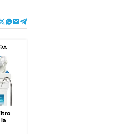
ORA
ltro
 la