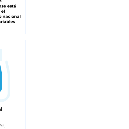
a
se está
 el
 nacional
riables
l
!
er,