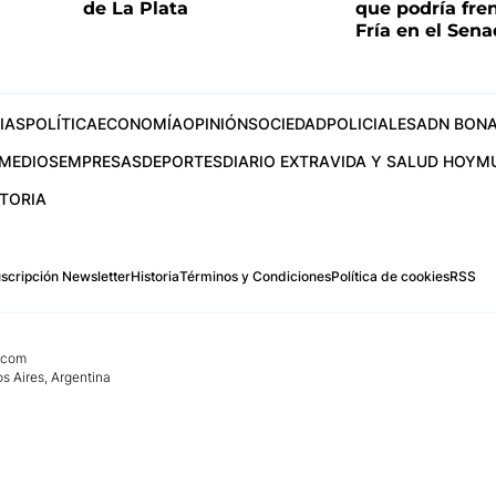
de La Plata
que podría fre
Fría en el Sen
IAS
POLÍTICA
ECONOMÍA
OPINIÓN
SOCIEDAD
POLICIALES
ADN BONA
MEDIOS
EMPRESAS
DEPORTES
DIARIO EXTRA
VIDA Y SALUD HOY
M
STORIA
scripción Newsletter
Historia
Términos y Condiciones
Política de cookies
RSS
.com
os Aires, Argentina