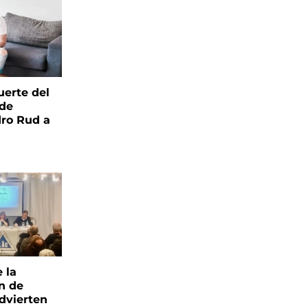
uerte del
 de
ro Rud a
e la
ón de
advierten