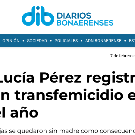
OPINIÓN
SOCIEDAD
POLICIALES
ADN BONAERENSE
ES
7 de febrero 
Lucía Pérez regist
un transfemicidio 
l año
hijas se quedaron sin madre como consecuenc