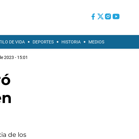
TILO DE VIDA
DEPORTES
HISTORIA
MEDIOS
de 2023 - 15:01
ró
en
ia de los