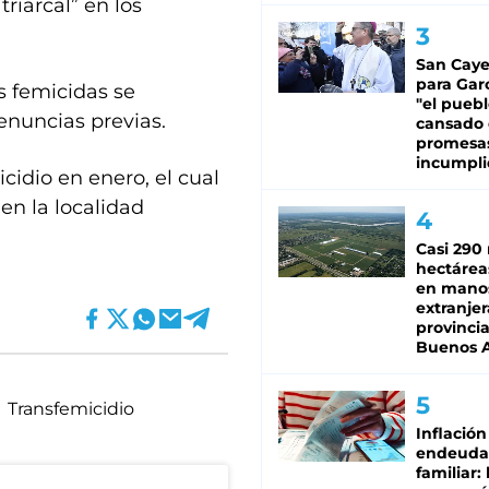
riarcal” en los
San Caye
para Gar
s femicidas se
"el puebl
enuncias previas.
cansado
promesa
incumpli
icidio en enero, el cual
en la localidad
Casi 290 
hectárea
en mano
extranjer
provinci
Buenos A
Transfemicidio
Inflación
endeuda
familiar: 