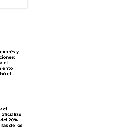
 exprés y
ciones:
á el
miento
bó el
: el
oficializó
 del 20%
ifas de los