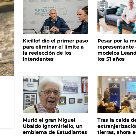
Kicillof dio el primer paso
Pesar por la m
para eliminar el límite a
representante
la reelección de los
modelos Leand
intendentes
los 51 años
Murió el gran Miguel
Tras la caída d
Ubaldo Ignomiriello, un
extranjerizaci
emblema de Estudiantes
tierras, ahora 