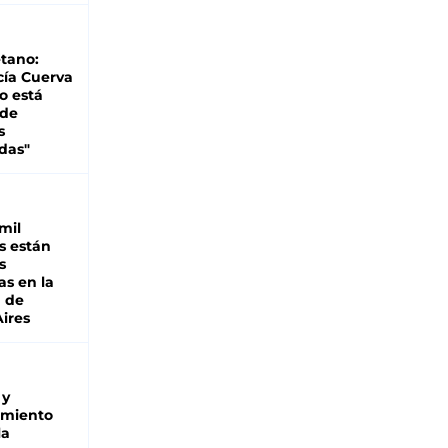
tano:
cía Cuerva
o está
 de
s
das"
mil
s están
s
as en la
a de
ires
 y
miento
la