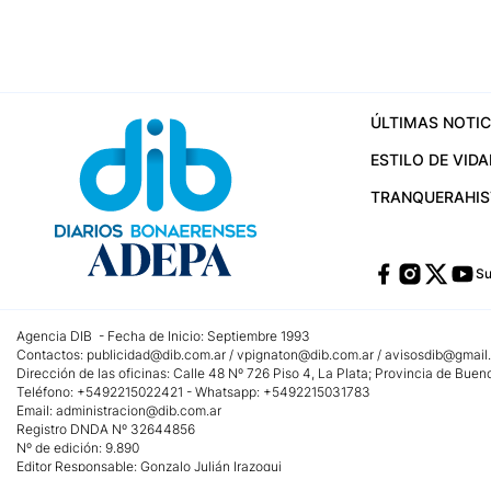
ÚLTIMAS NOTIC
ESTILO DE VIDA
TRANQUERA
HI
Su
Agencia DIB - Fecha de Inicio: Septiembre 1993
Contactos:
publicidad@dib.com.ar
/
vpignaton@dib.com.ar
/
avisosdib@gmail
Dirección de las oficinas: Calle 48 Nº 726 Piso 4, La Plata; Provincia de Buen
Teléfono: +5492215022421 - Whatsapp: +5492215031783
Email:
administracion@dib.com.ar
Registro DNDA Nº 32644856
Nº de edición: 9.890
Editor Responsable: Gonzalo Julián Irazoqui
Empresa propietaria del medio: Diarios Bonaerenses SA