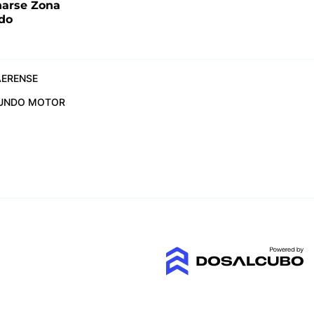
narse Zona
ado
ERENSE
UNDO MOTOR