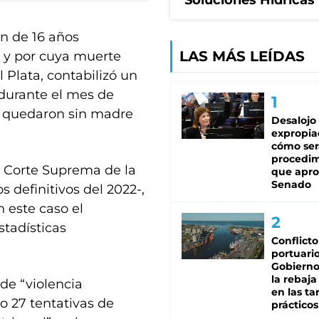
Soluciones Hídricas
en de 16 años
LAS MÁS LEÍDAS
 y por cuya muerte
 Plata, contabilizó un
durante el mes de
se quedaron sin madre
Desalojo
expropia
cómo ser
procedi
la Corte Suprema de la
que apro
Senado
 definitivos del 2022-,
n este caso el
stadísticas
Conflicto
portuario
Gobierno 
la rebaja
de “violencia
en las tar
bo 27 tentativas de
prácticos