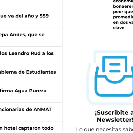
economí
bonaeren
peor que
ue va del año y 559
promedio
en dos va
clave
cepa Andes, que se
los Leandro Rud a los
emblema de Estudiantes
a firma Agua Pureza
uncionarias de ANMAT
¡Suscribite a
Newsletter
n hotel captaron todo
Lo que necesitas sab