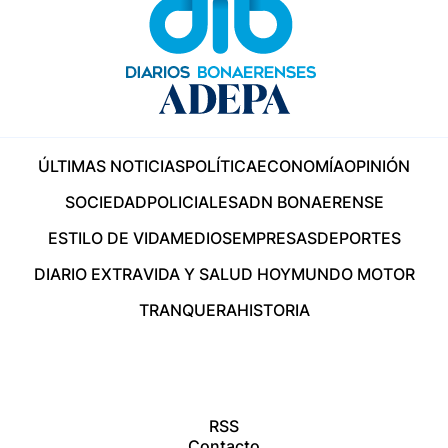
ÚLTIMAS NOTICIAS
POLÍTICA
ECONOMÍA
OPINIÓN
SOCIEDAD
POLICIALES
ADN BONAERENSE
ESTILO DE VIDA
MEDIOS
EMPRESAS
DEPORTES
DIARIO EXTRA
VIDA Y SALUD HOY
MUNDO MOTOR
TRANQUERA
HISTORIA
RSS
Contacto