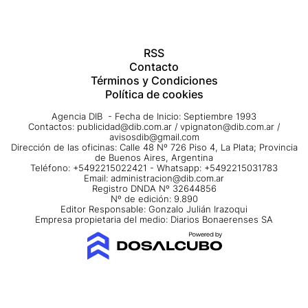
RSS
Contacto
Términos y Condiciones
Política de cookies
Agencia DIB - Fecha de Inicio: Septiembre 1993
Contactos:
publicidad@dib.com.ar
/
vpignaton@dib.com.ar
/
avisosdib@gmail.com
Dirección de las oficinas: Calle 48 Nº 726 Piso 4, La Plata; Provincia
de Buenos Aires, Argentina
Teléfono: +5492215022421 - Whatsapp: +5492215031783
Email:
administracion@dib.com.ar
Registro DNDA Nº 32644856
Nº de edición: 9.890
Editor Responsable: Gonzalo Julián Irazoqui
Empresa propietaria del medio: Diarios Bonaerenses SA