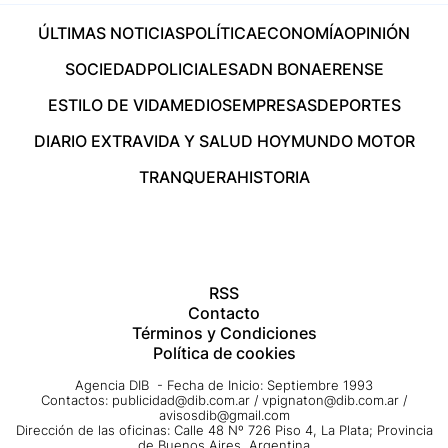
ÚLTIMAS NOTICIAS
POLÍTICA
ECONOMÍA
OPINIÓN
SOCIEDAD
POLICIALES
ADN BONAERENSE
ESTILO DE VIDA
MEDIOS
EMPRESAS
DEPORTES
DIARIO EXTRA
VIDA Y SALUD HOY
MUNDO MOTOR
TRANQUERA
HISTORIA
RSS
Contacto
Términos y Condiciones
Política de cookies
Agencia DIB - Fecha de Inicio: Septiembre 1993
Contactos:
publicidad@dib.com.ar
/
vpignaton@dib.com.ar
/
avisosdib@gmail.com
Dirección de las oficinas: Calle 48 Nº 726 Piso 4, La Plata; Provincia
de Buenos Aires, Argentina