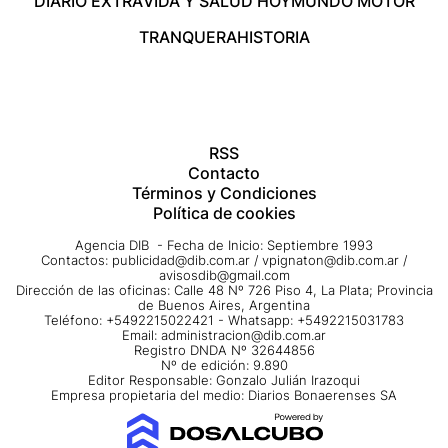
DIARIO EXTRA
VIDA Y SALUD HOY
MUNDO MOTOR
TRANQUERA
HISTORIA
RSS
Contacto
Términos y Condiciones
Política de cookies
Agencia DIB - Fecha de Inicio: Septiembre 1993
Contactos:
publicidad@dib.com.ar
/
vpignaton@dib.com.ar
/
avisosdib@gmail.com
Dirección de las oficinas: Calle 48 Nº 726 Piso 4, La Plata; Provincia
de Buenos Aires, Argentina
Teléfono: +5492215022421 - Whatsapp: +5492215031783
Email:
administracion@dib.com.ar
Registro DNDA Nº 32644856
Nº de edición: 9.890
Editor Responsable: Gonzalo Julián Irazoqui
Empresa propietaria del medio: Diarios Bonaerenses SA