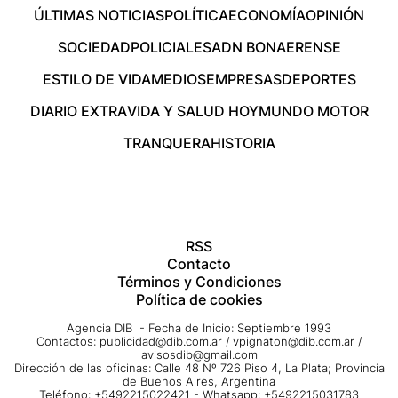
ÚLTIMAS NOTICIAS
POLÍTICA
ECONOMÍA
OPINIÓN
SOCIEDAD
POLICIALES
ADN BONAERENSE
ESTILO DE VIDA
MEDIOS
EMPRESAS
DEPORTES
DIARIO EXTRA
VIDA Y SALUD HOY
MUNDO MOTOR
TRANQUERA
HISTORIA
RSS
Contacto
Términos y Condiciones
Política de cookies
Agencia DIB - Fecha de Inicio: Septiembre 1993
Contactos:
publicidad@dib.com.ar
/
vpignaton@dib.com.ar
/
avisosdib@gmail.com
Dirección de las oficinas: Calle 48 Nº 726 Piso 4, La Plata; Provincia
de Buenos Aires, Argentina
Teléfono: +5492215022421 - Whatsapp: +5492215031783