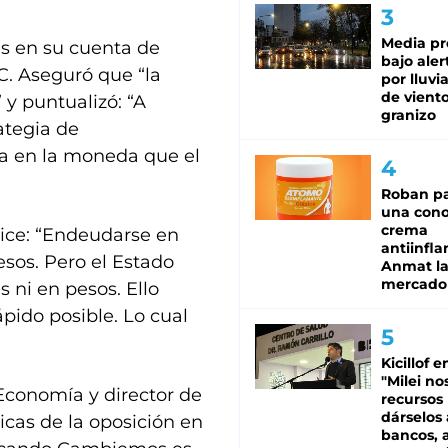
Media pr
es en su cuenta de
bajo aler
xC. Aseguró que “la
por lluvi
de viento
y puntualizó: “A
granizo
rategia de
da en la moneda que el
Roban pa
una cono
crema
dice: “Endeudarse en
antiinfla
sos. Pero el Estado
Anmat la 
mercado
 ni en pesos. Ello
rápido posible. Lo cual
Kicillof e
"Milei no
Economía y director de
recursos
dárselos 
icas de la oposición en
bancos, a