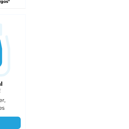
igos"
l
!
er,
es