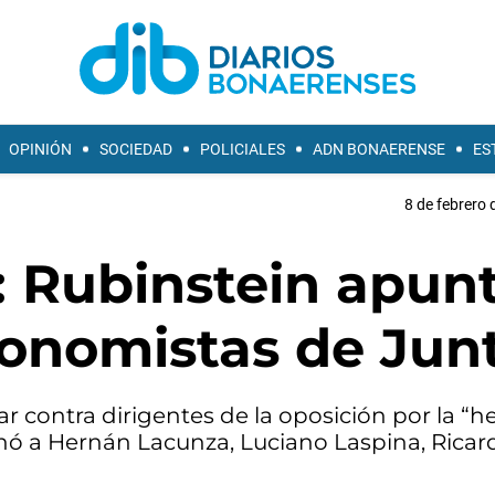
OPINIÓN
SOCIEDAD
POLICIALES
ADN BONAERENSE
ES
8 de febrero 
: Rubinstein apun
conomistas de Jun
ar contra dirigentes de la oposición por la “h
nó a Hernán Lacunza, Luciano Laspina, Rica