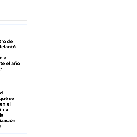
tro de
adelantó
o a
te el año
e
ad
 qué se
en el
in el
la
ización
s