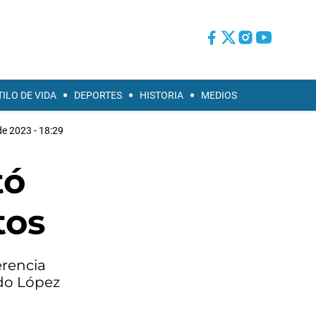
TILO DE VIDA
DEPORTES
HISTORIA
MEDIOS
de 2023 - 18:29
tó
tos
erencia
rdo López