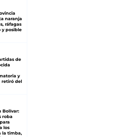
ovincia
ta naranja
as, ráfagas
 y posible
rtidas de
cida
matoria y
retiró del
n Bolívar:
s roba
 para
a los
 la timba,