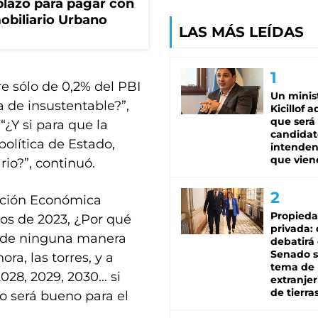
lazo para pagar con
obiliario Urbano
LAS MÁS LEÍDAS
e sólo de 0,2% del PBI
Un minis
a de insustentable?”,
Kicillof 
que será
¿Y si para que la
candidat
olítica de Estado,
intenden
que vien
rio?”, continuó.
mación Económica
Propied
tos de 2023, ¿Por qué
privada:
e de ninguna manera
debatirá 
Senado s
ora, las torres, y a
tema de 
2028, 2029, 2030… si
extranjer
de tierra
o será bueno para el