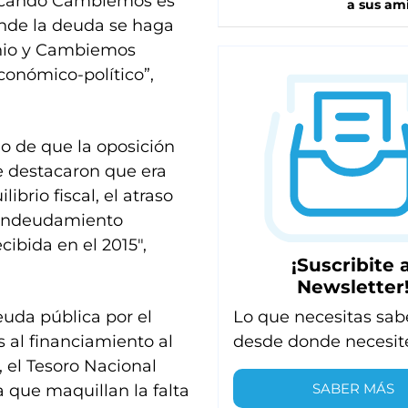
uscando Cambiemos es
a sus am
onde la deuda se haga
onio y Cambiemos
económico-político”,
o de que la oposición
e destacaron que era
ibrio fiscal, el atraso
de endeudamiento
cibida en el 2015″,
¡Suscribite a
Newsletter
Lo que necesitas sab
uda pública por el
desde donde necesit
s al financiamiento al
, el Tesoro Nacional
SABER MÁS
 que maquillan la falta