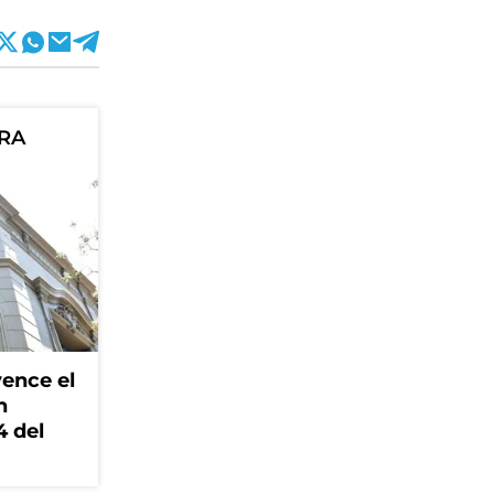
ORA
ence el
n
4 del