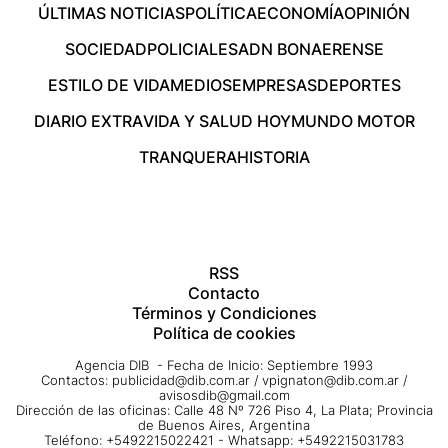
ÚLTIMAS NOTICIAS
POLÍTICA
ECONOMÍA
OPINIÓN
SOCIEDAD
POLICIALES
ADN BONAERENSE
ESTILO DE VIDA
MEDIOS
EMPRESAS
DEPORTES
DIARIO EXTRA
VIDA Y SALUD HOY
MUNDO MOTOR
TRANQUERA
HISTORIA
RSS
Contacto
Términos y Condiciones
Política de cookies
Agencia DIB - Fecha de Inicio: Septiembre 1993
Contactos:
publicidad@dib.com.ar
/
vpignaton@dib.com.ar
/
avisosdib@gmail.com
Dirección de las oficinas: Calle 48 Nº 726 Piso 4, La Plata; Provincia
de Buenos Aires, Argentina
Teléfono: +5492215022421 - Whatsapp: +5492215031783