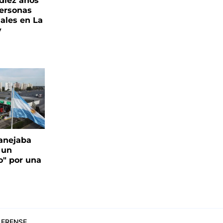
 diez años
personas
iales en La
y
anejaba
 un
o" por una
ERENSE