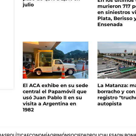
En los últimos
julio
murieron 717 
en siniestros v
Plata, Berisso 
Ensenada
El ACA exhibe en su sede
La Matanza: m
central el Papamóvil que
borracho y con
usó Juan Pablo II en su
registro "truch
visita a Argentina en
autopista
1982
IAS
POLÍTICA
ECONOMÍA
OPINIÓN
SOCIEDAD
POLICIALES
ADN BONA