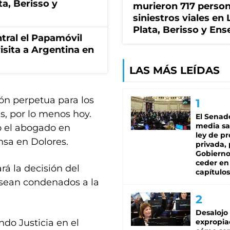
ta, Berisso y
murieron 717 perso
siniestros viales en 
Plata, Berisso y En
tral el Papamóvil
isita a Argentina en
LAS MÁS LEÍDAS
ión perpetua para los
s, por lo menos hoy.
El Senad
media sa
jo el abogado en
ley de p
nsa en Dolores.
privada, 
Gobierno
ceder en
rá la decisión del
capítulos
 sean condenados a la
Desalojo
do Justicia en el
expropia