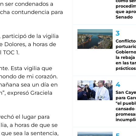
cómo ser
en ser condenados a
procedi
ucha contundencia para
que apro
Senado
articipó de la vigilia
Conflicto
e Dolores, a horas de
portuario
l TOC 1.
Gobierno 
la rebaja
en las tar
te. Esta vigilia que
prácticos
hondo de mi corazón.
 mañana sea un día en
”, expresó Graciela
San Caye
para Gar
"el puebl
cansado
promesa
vechó el lugar para
incumpli
ia, a horas de que se
o que sea la sentencia,