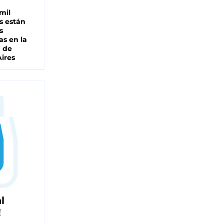
mil
s están
s
as en la
a de
ires
l
!