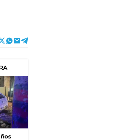
n
ORA
años