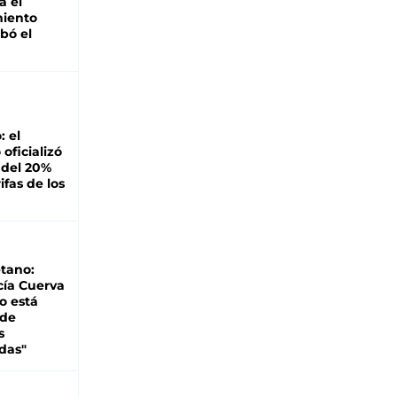
á el
miento
bó el
: el
oficializó
 del 20%
ifas de los
tano:
cía Cuerva
o está
 de
s
das"