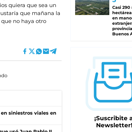
ios quiera que sea un
Casi 290 
gustaría que mañana la
hectárea
en mano
 que no haya otro
extranjer
provinci
Buenos A
ndo
en siniestros viales en
¡Suscribite a
Newsletter
que usó Juan Pablo II