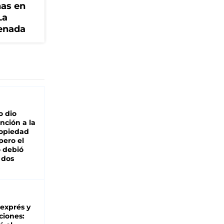
nas en
La
senada
o dio
nción a la
ropiedad
pero el
 debió
 dos
 exprés y
ciones: