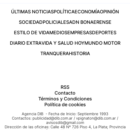
ÚLTIMAS NOTICIAS
POLÍTICA
ECONOMÍA
OPINIÓN
SOCIEDAD
POLICIALES
ADN BONAERENSE
ESTILO DE VIDA
MEDIOS
EMPRESAS
DEPORTES
DIARIO EXTRA
VIDA Y SALUD HOY
MUNDO MOTOR
TRANQUERA
HISTORIA
RSS
Contacto
Términos y Condiciones
Política de cookies
Agencia DIB - Fecha de Inicio: Septiembre 1993
Contactos:
publicidad@dib.com.ar
/
vpignaton@dib.com.ar
/
avisosdib@gmail.com
Dirección de las oficinas: Calle 48 Nº 726 Piso 4, La Plata; Provincia