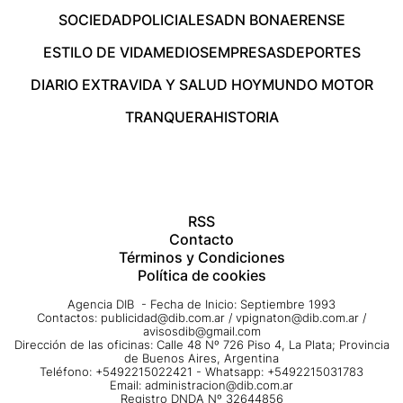
SOCIEDAD
POLICIALES
ADN BONAERENSE
ESTILO DE VIDA
MEDIOS
EMPRESAS
DEPORTES
DIARIO EXTRA
VIDA Y SALUD HOY
MUNDO MOTOR
TRANQUERA
HISTORIA
RSS
Contacto
Términos y Condiciones
Política de cookies
Agencia DIB - Fecha de Inicio: Septiembre 1993
Contactos:
publicidad@dib.com.ar
/
vpignaton@dib.com.ar
/
avisosdib@gmail.com
Dirección de las oficinas: Calle 48 Nº 726 Piso 4, La Plata; Provincia
de Buenos Aires, Argentina
Teléfono: +5492215022421 - Whatsapp: +5492215031783
Email:
administracion@dib.com.ar
Registro DNDA Nº 32644856