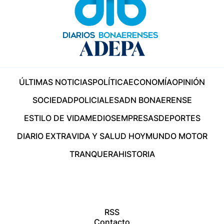
ÚLTIMAS NOTICIAS
POLÍTICA
ECONOMÍA
OPINIÓN
SOCIEDAD
POLICIALES
ADN BONAERENSE
ESTILO DE VIDA
MEDIOS
EMPRESAS
DEPORTES
DIARIO EXTRA
VIDA Y SALUD HOY
MUNDO MOTOR
TRANQUERA
HISTORIA
RSS
Contacto