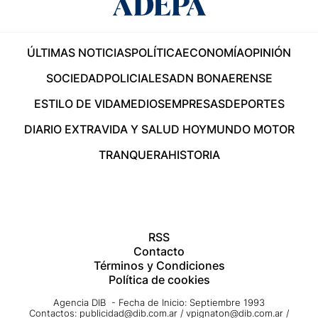
ÚLTIMAS NOTICIAS
POLÍTICA
ECONOMÍA
OPINIÓN
SOCIEDAD
POLICIALES
ADN BONAERENSE
ESTILO DE VIDA
MEDIOS
EMPRESAS
DEPORTES
DIARIO EXTRA
VIDA Y SALUD HOY
MUNDO MOTOR
TRANQUERA
HISTORIA
RSS
Contacto
Términos y Condiciones
Política de cookies
Agencia DIB - Fecha de Inicio: Septiembre 1993
Contactos:
publicidad@dib.com.ar
/
vpignaton@dib.com.ar
/