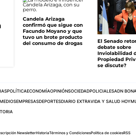
Candela Arizaga
a
confirmó que sigue con
Facundo Moyano y que
tuvo un brote producto
El Senado reto
del consumo de drogas
debate sobre
Inviolabilidad 
Propiedad Priv
se discute?
IAS
POLÍTICA
ECONOMÍA
OPINIÓN
SOCIEDAD
POLICIALES
ADN BONA
MEDIOS
EMPRESAS
DEPORTES
DIARIO EXTRA
VIDA Y SALUD HOY
M
STORIA
scripción Newsletter
Historia
Términos y Condiciones
Política de cookies
RSS