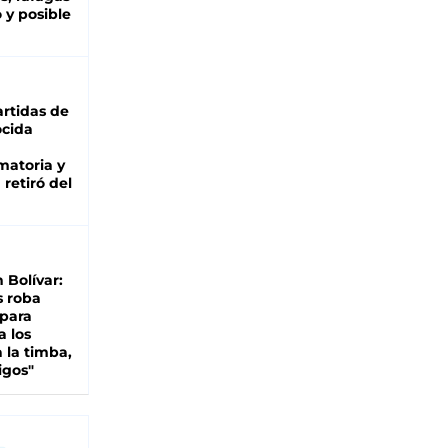
 y posible
rtidas de
cida
matoria y
retiró del
n Bolívar:
s roba
 para
a los
 la timba,
igos"