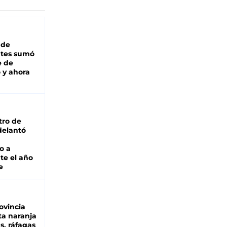
 de
ntes sumó
e de
 y ahora
tro de
adelantó
o a
te el año
e
ovincia
ta naranja
as, ráfagas