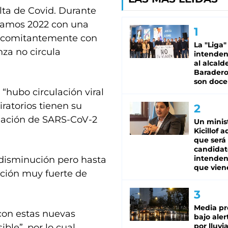
ta de Covid. Durante
ezamos 2022 con una
concomitantemente con
La "Liga"
nza no circula
intende
al alcald
Baradero
son doce
“hubo circulación viral
iratorios tienen su
culación de SARS-CoV-2
Un minis
Kicillof 
que será
candidat
intenden
disminución pero hasta
que vien
ción muy fuerte de
Media pr
con estas nuevas
bajo aler
por lluvi
ble”, por lo cual