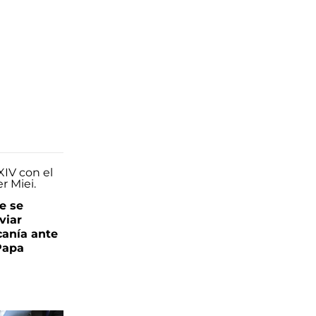
e se
viar
canía ante
 Papa