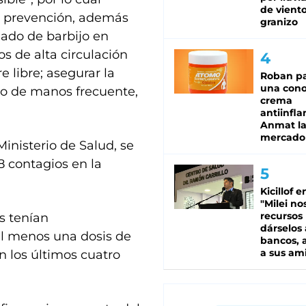
de viento
a prevención, además
granizo
uado de barbijo en
 de alta circulación
re libre; asegurar la
Roban pa
una cono
do de manos frecuente,
crema
antiinfla
Anmat la 
mercado
Ministerio de Salud, se
8 contagios en la
Kicillof e
"Milei no
recursos
s tenían
dárselos 
 al menos una dosis de
bancos, a
a sus am
n los últimos cuatro