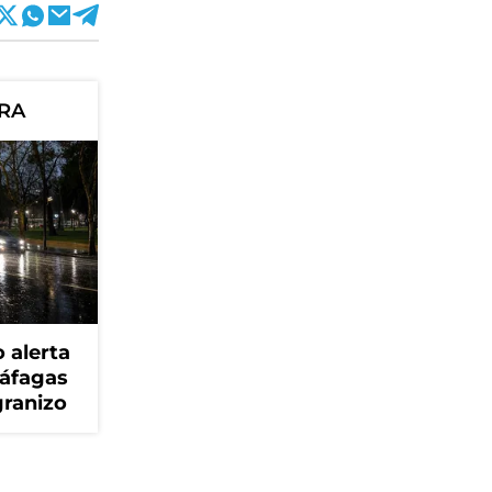
ORA
 alerta
ráfagas
granizo