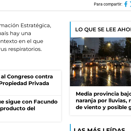
Para compartir:
rmación Estratégica,
LO QUE SE LEE AH
país hay una
ontexto en el que
s respiratorios.
 al Congreso contra
a Propiedad Privada
Media provincia bajo
naranja por lluvias, 
ue sigue con Facundo
de viento y posible 
 producto del
LAS MÁS LEÍDAS