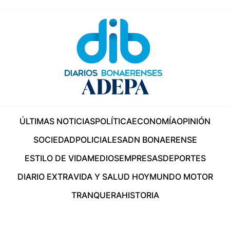
ÚLTIMAS NOTICIAS
POLÍTICA
ECONOMÍA
OPINIÓN
SOCIEDAD
POLICIALES
ADN BONAERENSE
ESTILO DE VIDA
MEDIOS
EMPRESAS
DEPORTES
DIARIO EXTRA
VIDA Y SALUD HOY
MUNDO MOTOR
TRANQUERA
HISTORIA