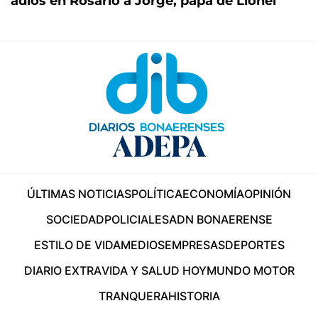
adiós en Rosario a Jorge, papá de Lionel
ÚLTIMAS NOTICIAS
POLÍTICA
ECONOMÍA
OPINIÓN
SOCIEDAD
POLICIALES
ADN BONAERENSE
ESTILO DE VIDA
MEDIOS
EMPRESAS
DEPORTES
DIARIO EXTRA
VIDA Y SALUD HOY
MUNDO MOTOR
TRANQUERA
HISTORIA