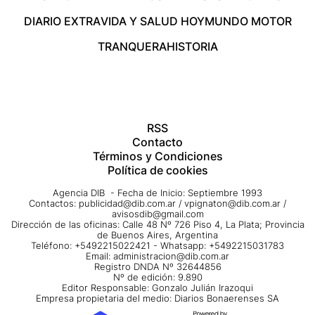
DIARIO EXTRA
VIDA Y SALUD HOY
MUNDO MOTOR
TRANQUERA
HISTORIA
RSS
Contacto
Términos y Condiciones
Política de cookies
Agencia DIB - Fecha de Inicio: Septiembre 1993
Contactos:
publicidad@dib.com.ar
/
vpignaton@dib.com.ar
/
avisosdib@gmail.com
Dirección de las oficinas: Calle 48 Nº 726 Piso 4, La Plata; Provincia
de Buenos Aires, Argentina
Teléfono: +5492215022421 - Whatsapp: +5492215031783
Email:
administracion@dib.com.ar
Registro DNDA Nº 32644856
Nº de edición: 9.890
Editor Responsable: Gonzalo Julián Irazoqui
Empresa propietaria del medio: Diarios Bonaerenses SA