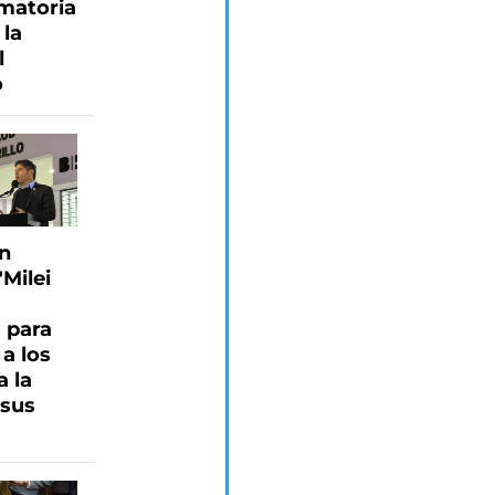
amatoria
la
l
o
en
"Milei
a
 para
 a los
a la
 sus