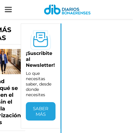
MÁS
AS
¡Suscribite
al
Newsletter!
Lo que
necesitas
ad
saber, desde
 qué se
donde
en el
necesites
in el
la
SABER
MÁS
rización
s