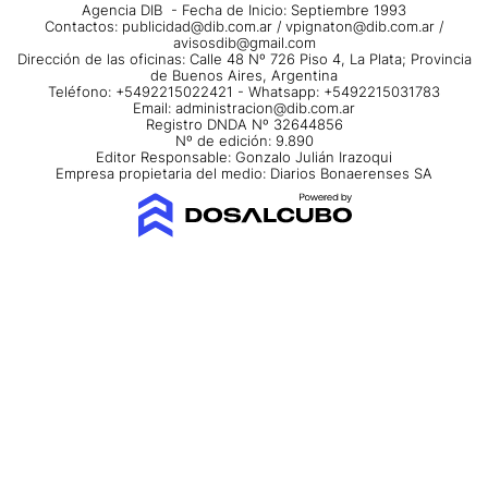
Agencia DIB - Fecha de Inicio: Septiembre 1993
Contactos:
publicidad@dib.com.ar
/
vpignaton@dib.com.ar
/
avisosdib@gmail.com
Dirección de las oficinas: Calle 48 Nº 726 Piso 4, La Plata; Provincia
de Buenos Aires, Argentina
Teléfono: +5492215022421 - Whatsapp: +5492215031783
Email:
administracion@dib.com.ar
Registro DNDA Nº 32644856
Nº de edición: 9.890
Editor Responsable: Gonzalo Julián Irazoqui
Empresa propietaria del medio: Diarios Bonaerenses SA