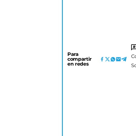
Para
C
compartir
en redes
S