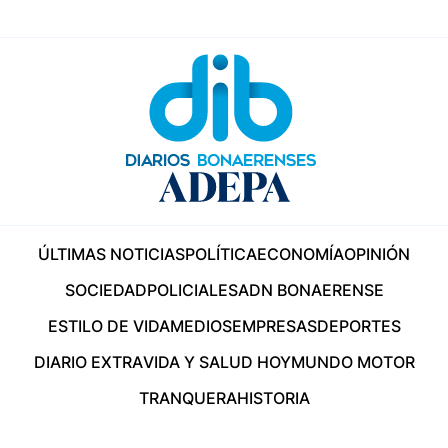
ÚLTIMAS NOTICIAS
POLÍTICA
ECONOMÍA
OPINIÓN
SOCIEDAD
POLICIALES
ADN BONAERENSE
ESTILO DE VIDA
MEDIOS
EMPRESAS
DEPORTES
DIARIO EXTRA
VIDA Y SALUD HOY
MUNDO MOTOR
TRANQUERA
HISTORIA